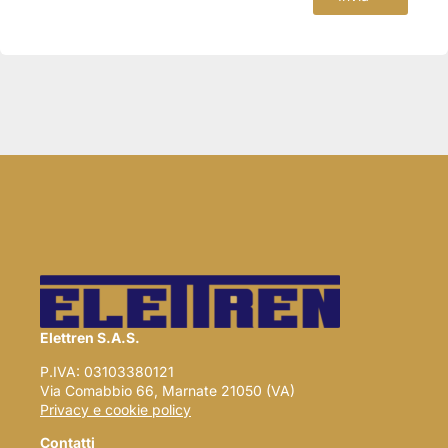
Elettren S.A.S.
P.IVA: 03103380121
Via Comabbio 66, Marnate 21050 (VA)
Privacy e cookie policy
Contatti