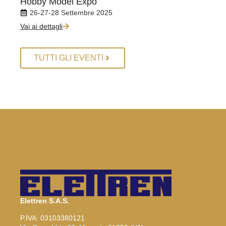
Hobby Model Expo
Savo
26-27-28 Settembre 2025
1-
Vai ai dettagli
Vai ai 
TUTTI GLI EVENTI
Elettren S.A.S.
P.IVA: 03103380121