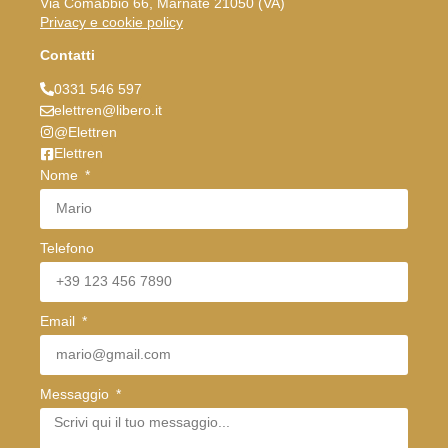
Via Comabbio 66, Marnate 21050 (VA)
Privacy e cookie policy
Contatti
0331 546 597
elettren@libero.it
@Elettren
Elettren
Nome
Telefono
Email
Messaggio