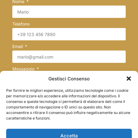
Nome
Telefono
Email
Messaggio
Gestisci Consenso
Per fornire le migliori esperienze, utilizziamo tecnologie come i cookie
per memorizzare e/o accedere alle informazioni del dispositivo. Il
consenso a queste tecnologie ci permetterà di elaborare dati come il
Trattamento dei dati
comportamento di navigazione o ID unici su questo sito. Non
acconsentire o ritirare il consenso può influire negativamente su alcune
Acconsento al trattamento dei dati come espresso
caratteristiche e funzioni.
nella privacy policy di questo sito
Invia
Accetta