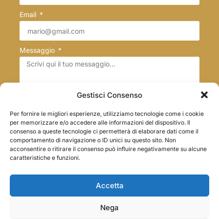
Email
Messaggio
Gestisci Consenso
Trattamento dei dati
Per fornire le migliori esperienze, utilizziamo tecnologie come i cookie
Acconsento al trattamento dei dati come espresso
per memorizzare e/o accedere alle informazioni del dispositivo. Il
nella privacy policy di questo sito
consenso a queste tecnologie ci permetterà di elaborare dati come il
comportamento di navigazione o ID unici su questo sito. Non
acconsentire o ritirare il consenso può influire negativamente su alcune
caratteristiche e funzioni.
Invia
Accetta
© Copyright 2026, All rights reserved
Nega