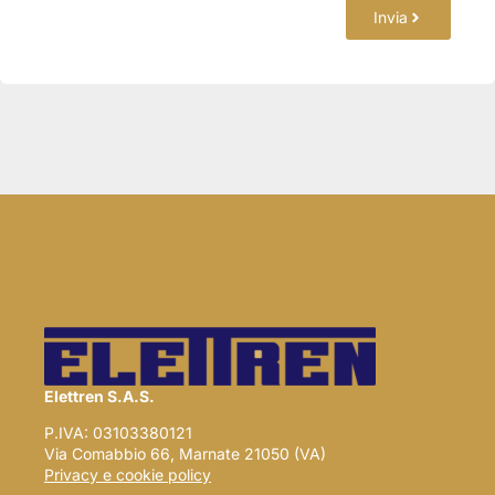
Invia
Elettren S.A.S.
P.IVA: 03103380121
Via Comabbio 66, Marnate 21050 (VA)
Privacy e cookie policy