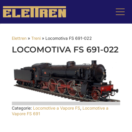
Elettren
»
Treni
»
Locomotiva FS 691-022
LOCOMOTIVA FS 691-022
Categorie:
Locomotive a Vapore FS
,
Locomotive a
Vapore FS 691